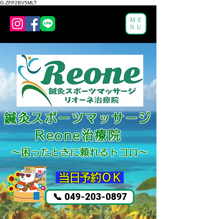
G-ZFP2BV5MLT
ME
NU
鍼灸スポーツマッサージ
Reone治療院
～困ったと
きに頼れるトコロ～
​ 当日予約ＯＫ
📞 049-203-0897