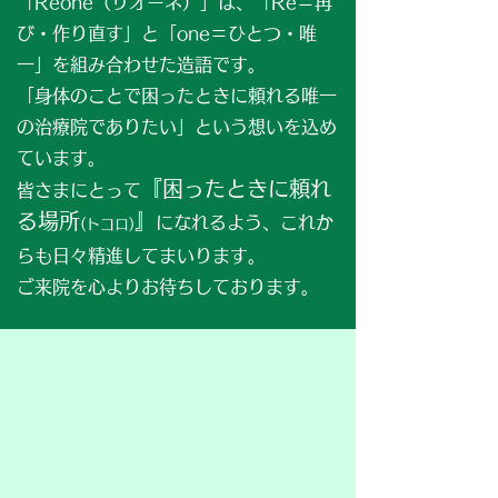
「Reone（リオーネ）」は、「Re＝再
び・作り直す」と「one＝ひとつ・唯
一」を組み合わせた造語です。
「身体のことで困ったときに頼れる唯一
の治療院でありたい」という想いを込め
ています。
『困ったときに頼れ
皆さまにとって
る場所
』
になれるよう、これか
​(トコロ)
らも
日々精進してまいります。
​ご来院を心よりお待ちしております。