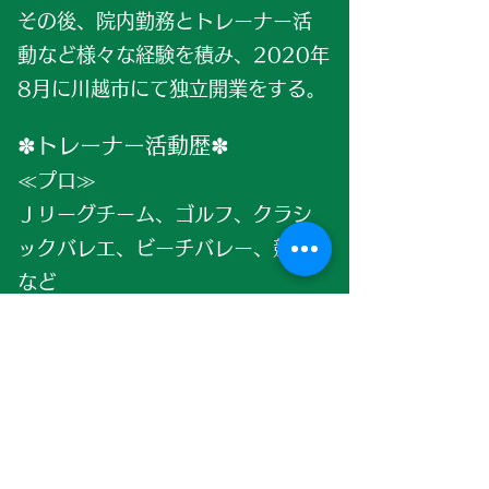
その後、院内勤務とトレーナー活
動など様々な経験を積み、2020年
8月に川越市にて独立開業をする。
✽トレーナー活動歴✽
≪プ
ロ≫
Ｊリーグチーム、ゴルフ、クラ
シ
ックバレエ、ビーチバレー、競輪
など
≪社会人(実業団)≫
硬式野球、硬式テニス、ラクビ
ー、陸上競技(長距離)
≪大学≫
サッカー、硬式野球、バスケット
ボール