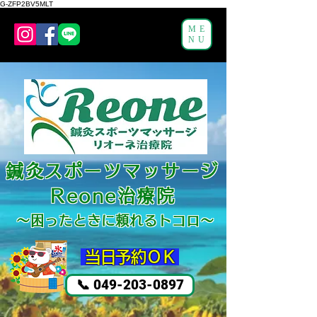
G-ZFP2BV5MLT
ME
NU
鍼灸スポーツマッサージ
Reone治療院
～困ったと
きに頼れるトコロ～
​ 当日予約ＯＫ
📞 049-203-0897