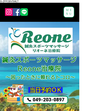
G-ZFP2BV5MLT
ME
NU
鍼灸スポーツマッサージ
Reone治療院
～困ったと
きに頼れるトコロ～
​ 当日予約ＯＫ
📞 049-203-0897