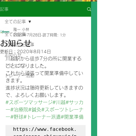
記事
全ての記事
隆一 小林
全ての記事
2020年7月28日
読了時間: 1分
お知らせ
治療院の出来事
更新日：
2020年8月14日
お知らせ
川越駅から徒歩7分の所に開業する
トピックス
ことになりました。
これから頑張って開業準備中してい
トレーナー活動
きます。
進捗状況は随時更新していきますの
で、よろしくお願いします。
#スポーツマッサージ
#川越
#サッカ
ー
#治療院
#鍼灸
#スポーツトレーナ
ー
#野球
#トレーナー派遣
#開業準備
https://www.facebook.