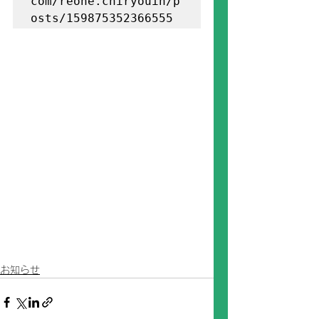
com/reone.chiryouin/p
osts/159875352366555
お知らせ