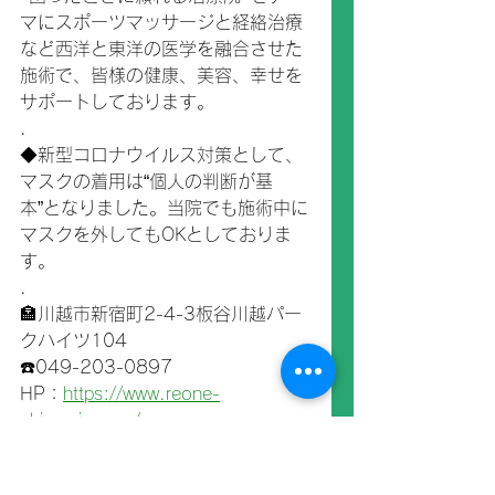
マにスポーツマッサージと経絡治療
など西洋と東洋の医学を融合させた
施術で、皆様の健康、美容、幸せを
サポートしております。
.
◆新型コロナウイルス対策として、
マスクの着用は“個人の判断が基
本”となりました。当院でも施術中に
マスクを外してもOKとしておりま
す。
.
🏣川越市新宿町2-4-3板谷川越パー
クハイツ104
☎️049-203-0897
HP：
https://www.reone-
chiryouin.com/
〈受付時間〉
10時～20時(土・日・祝日も営業)