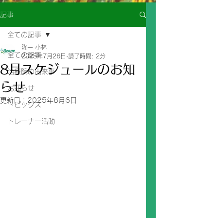
記事
全ての記事
隆一 小林
全ての記事
2025年7月26日
読了時間: 2分
8月スケジュールのお知
治療院の出来事
らせ
お知らせ
更新日：
2025年8月6日
トピックス
トレーナー活動