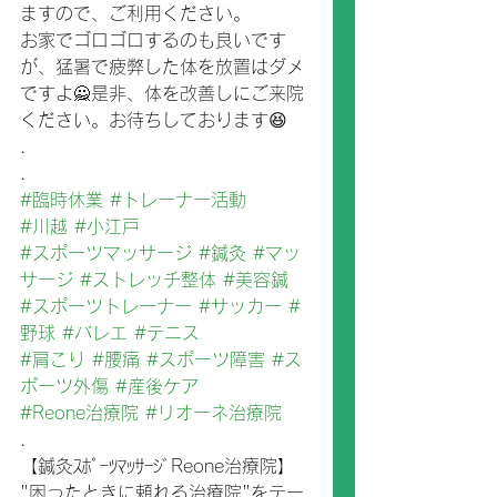
ますので、ご利用ください。
お家でゴロゴロするのも良いです
が、猛暑で疲弊した体を放置はダメ
ですよ🙅是非、体を改善しにご来院
ください。お待ちしております😆
.
.
#臨時休業
#トレーナー活動
#川越
#小江戸
#スポーツマッサージ
#鍼灸
#マッ
サージ
#ストレッチ整体
#美容鍼
#スポーツトレーナー
#サッカー
#
野球
#バレエ
#テニス
#肩こり
#腰痛
#スポーツ障害
#ス
ポーツ外傷
#産後ケア
#Reone治療院
#リオーネ治療院
.
【鍼灸ｽﾎﾟｰﾂﾏｯｻｰｼﾞReone治療院】
"困ったときに頼れる治療院"をテー