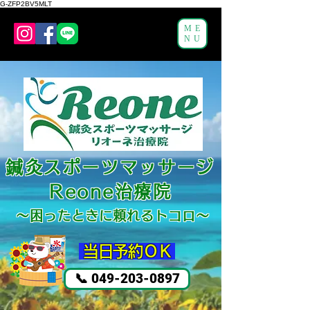
G-ZFP2BV5MLT
ME
NU
鍼灸スポーツマッサージ
Reone治療院
～困ったと
きに頼れるトコロ～
​ 当日予約ＯＫ
📞 049-203-0897