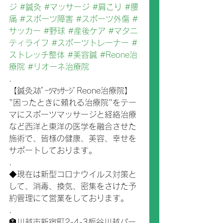
ジ
#鍼灸
#マッサージ
#肩こり
#腰
痛
#スポーツ障害
#スポーツ外傷
#
サッカー
#野球
#産後ケア
#マタニ
ティライフ
#スポーツトレーナー
#
ストレッチ整体
#美容鍼
#Reone治
療院
#リオーネ治療院
.
【鍼灸ｽﾎﾟｰﾂﾏｯｻｰｼﾞReone治療院】
"困ったときに頼れる治療院"をテー
マにスポーツマッサージと経絡治療
など西洋と東洋の医学を融合させた
施術で、皆様の健康、美容、幸せを
サポートしております。
.
◆現在は新型コロナウイルス対策と
して、消毒、換気、密集をさけた予
約管理にて営業をしております。
.
🏣川越市新宿町2-4-3板谷川越パー