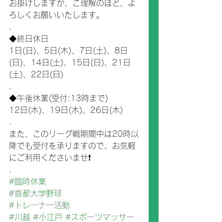
お掛けしますが、ご理解のほど、よ
ろしくお願いいたします。
.
◆終日休日
1日(日)、5日(木)、7日(土)、8日
(日)、14日(土)、15日(日)、21日
(土)、22日(日)
.
◆午後休業(受付:13時まで)
12日(木)、19日(木)、26日(木)
.
また、このリーグ戦期間中は20時以
降でも受付を承りますので、お気軽
にご利用くださいませ❗
.
#臨時休業
#首都大学野球
#トレーナー活動
#川越
#小江戸
#スポーツマッサー