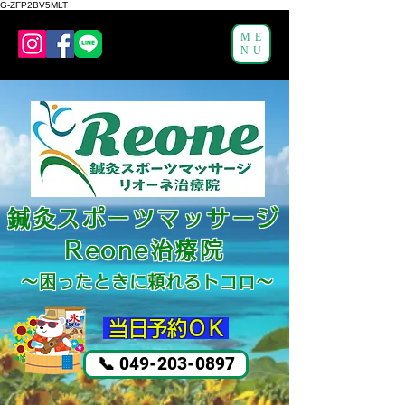
G-ZFP2BV5MLT
ME
NU
鍼灸スポーツマッサージ
Reone治療院
～困ったと
きに頼れるトコロ～
​ 当日予約ＯＫ
📞 049-203-0897