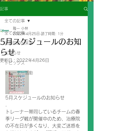
記事
全ての記事
隆一 小林
全ての記事
2022年4月25日
読了時間: 1分
5月スケジュールのお知
治療院の出来事
らせ
お知らせ
更新日：
2022年4月26日
トピックス
トレーナー活動
5月スケジュールのお知らせ
.
トレーナー帯同しているチームの春
季リーグ戦が開催中のため、治療院
の不在日が多くなり、大変ご迷惑を