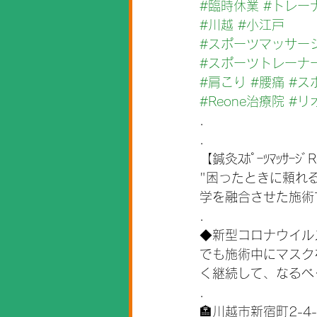
#臨時休業
#トレー
#川越
#小江戸
#スポーツマッサー
#スポーツトレーナ
#肩こり
#腰痛
#ス
#Reone治療院
#リ
.
.
【鍼灸ｽﾎﾟｰﾂﾏｯｻｰｼ
"困ったときに頼れ
学を融合させた施術
.
◆新型コロナウイル
でも施術中にマスク
く継続して、なるべ
.
🏣川越市新宿町2-