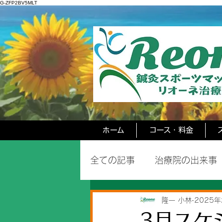
G-ZFP2BV5MLT
ホーム
コース・料金
全ての記事
治療院の出来事
隆一 小林
2025年
3月スケ