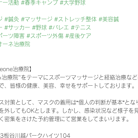
ナー活動
#春季キャンプ
#大学野球
ジ
#鍼灸
#マッサージ
#ストレッチ整体
#美容鍼
ー
#サッカー
#野球
#バレエ
#テニス
ポーツ障害
#スポーツ外傷
#産後ケア
オーネ治療院
ﾞReone治療院】
る治療院"をテーマにスポーツマッサージと経絡治療な
で、皆様の健康、美容、幸せをサポートしております。
ス対策として、マスクの着用は“個人の判断が基本”とな
を外してもOKとします。しかし、感染状況など様子を
く密集をさけた予約管理にて営業をしてまいります。
4-3板谷川越パークハイツ104