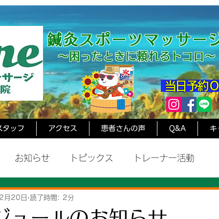
鍼灸スポーツマッサージ
～困ったと
きに頼れるトコロ～
​ 当日予約
スタッフ
アクセス
患者さんの声
Q&A
キ
お知らせ
トピックス
トレーナー活動
2月20日
読了時間: 2分
ジュールのお知らせ