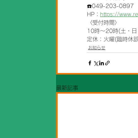
☎️049-203-0897
HP：
https://www.r
〈受付時間〉
10時～20時(土・
定休：火曜(臨時休診
お知らせ
最新記事