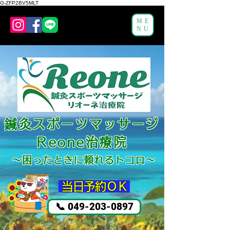
G-ZFP2BV5MLT
ME
NU
鍼灸スポーツマッサージ
Reone治療院
～困ったと
きに頼れるトコロ～
​ 当日予約ＯＫ
📞 049-203-0897