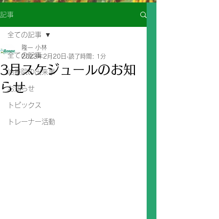
記事
全ての記事
隆一 小林
全ての記事
2023年2月20日
読了時間: 1分
3月スケジュールのお知
治療院の出来事
らせ
お知らせ
トピックス
トレーナー活動