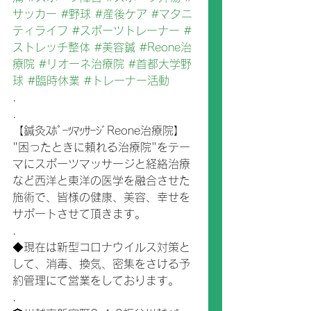
サッカー
#野球
#産後ケア
#マタニ
ティライフ
#スポーツトレーナー
#
ストレッチ整体
#美容鍼
#Reone治
療院
#リオーネ治療院
#首都大学野
球
#臨時休業
#トレーナー活動
.
.
【鍼灸ｽﾎﾟｰﾂﾏｯｻｰｼﾞReone治療院】
"困ったときに頼れる治療院"をテー
マにスポーツマッサージと経絡治療
など西洋と東洋の医学を融合させた
施術で、皆様の健康、美容、幸せを
サポートさせて頂きます。
.
◆現在は新型コロナウイルス対策と
して、消毒、換気、密集をさける予
約管理にて営業をしております。
.