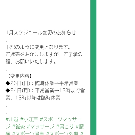
1月スケジュール変更のお知らせ
.
下記のように変更となります。
ご迷惑をおかけしますが、ご了承の
程、お願いいたします。
.
【変更内容】
◆23日(日)：臨時休業→平常営業
◆24日(月)：平常営業→13時まで営
業、13時以降は臨時休業
.
.
#川越
#小江戸
#スポーツマッサー
ジ
#鍼灸
#マッサージ
#肩こり
#腰
痛
#スポーツ障害
#スポーツ外傷
#