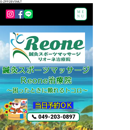
G-ZFP2BV5MLT
ME
NU
鍼灸スポーツマッサージ
Reone治療院
～困ったと
きに頼れるトコロ～
​ 当日予約ＯＫ
📞 049-203-0897