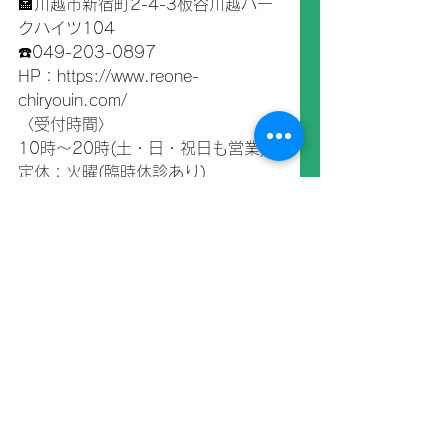
🏣川越市新宿町2-4-3板谷川越パー
クハイツ104
☎️049-203-0897
HP：https://www.reone-
chiryouin.com/
〈受付時間〉
10時～20時(土・日・祝日も営業)
定休：火曜(臨時休診あり)
お知らせ
すべて表示
最新記事