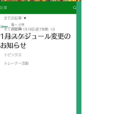
記事
全ての記事
隆一 小林
全ての記事
2022年1月19日
読了時間: 1分
1月スケジュール変更の
治療院の出来事
お知らせ
お知らせ
トピックス
トレーナー活動