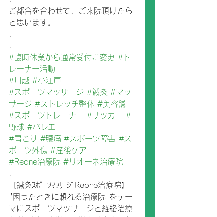
ご都合を合わせて、ご来院頂けたら
と思います。
.
.
#臨時休業から通常受付に変更
#ト
レーナー活動
#川越
#小江戸
#スポーツマッサージ
#鍼灸
#マッ
サージ
#ストレッチ整体
#美容鍼
#スポーツトレーナー
#サッカー
#
野球
#バレエ
#肩こり
#腰痛
#スポーツ障害
#ス
ポーツ外傷
#産後ケア
#Reone治療院
#リオーネ治療院
.
【鍼灸ｽﾎﾟｰﾂﾏｯｻｰｼﾞReone治療院】
"困ったときに頼れる治療院"をテー
マにスポーツマッサージと経絡治療