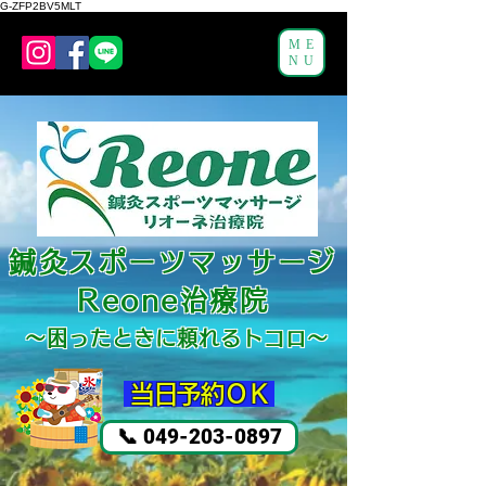
G-ZFP2BV5MLT
ME
NU
鍼灸スポーツマッサージ
Reone治療院
～困ったと
きに頼れるトコロ～
​ 当日予約ＯＫ
📞 049-203-0897