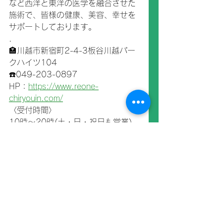
など西洋と東洋の医学を融合させた
施術で、皆様の健康、美容、幸せを
サポートしております。
.
🏣川越市新宿町2-4-3板谷川越パー
クハイツ104
☎️049-203-0897
HP：
https://www.reone-
chiryouin.com/
〈受付時間〉
10時～20時(土・日・祝日も営業)
定休：火曜(臨時休診あり)
お知らせ
すべて表示
最新記事