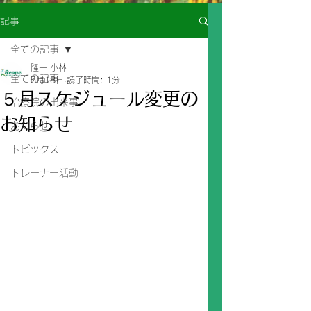
記事
全ての記事
隆一 小林
全ての記事
5月18日
読了時間: 1分
５月スケジュール変更の
治療院の出来事
お知らせ
お知らせ
トピックス
トレーナー活動