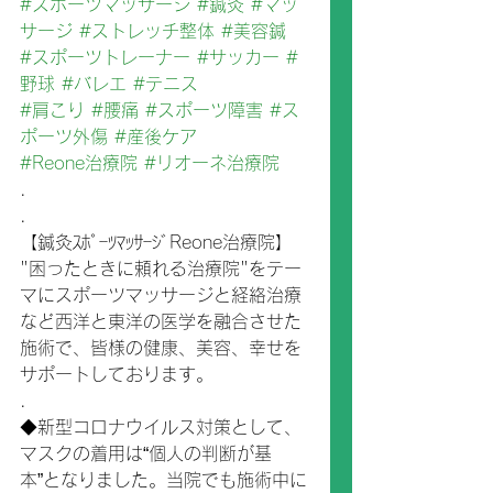
#スポーツマッサージ
#鍼灸
#マッ
サージ
#ストレッチ整体
#美容鍼
#スポーツトレーナー
#サッカー
#
野球
#バレエ
#テニス
#肩こり
#腰痛
#スポーツ障害
#ス
ポーツ外傷
#産後ケア
#Reone治療院
#リオーネ治療院
.
.
【鍼灸ｽﾎﾟｰﾂﾏｯｻｰｼﾞReone治療院】
"困ったときに頼れる治療院"をテー
マにスポーツマッサージと経絡治療
など西洋と東洋の医学を融合させた
施術で、皆様の健康、美容、幸せを
サポートしております。
.
◆新型コロナウイルス対策として、
マスクの着用は“個人の判断が基
本”となりました。当院でも施術中に