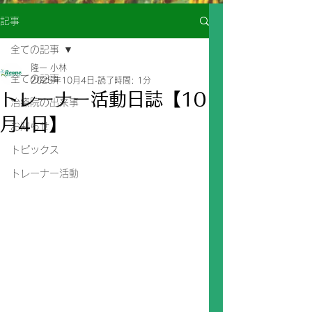
記事
全ての記事
隆一 小林
全ての記事
2025年10月4日
読了時間: 1分
トレーナー活動日誌【10
治療院の出来事
月4日】
お知らせ
トピックス
トレーナー活動