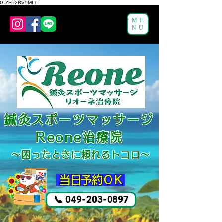
G-ZFP2BV5MLT
ME
NU
鍼灸スポーツマッサージ
Reone治療院
～困ったと
きに頼れるトコロ～
​ 当日予約ＯＫ
📞 049-203-0897