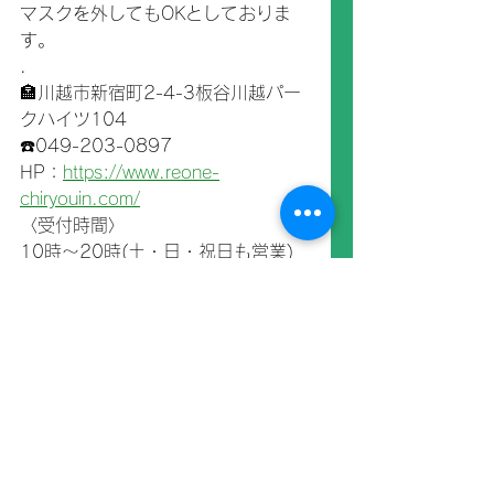
マスクを外してもOKとしておりま
す。
.
🏣川越市新宿町2-4-3板谷川越パー
クハイツ104
☎️049-203-0897
HP：
https://www.reone-
chiryouin.com/
〈受付時間〉
10時～20時(土・日・祝日も営業)
定休：火曜(臨時休診あり)
トレーナー活動
すべて表示
最新記事