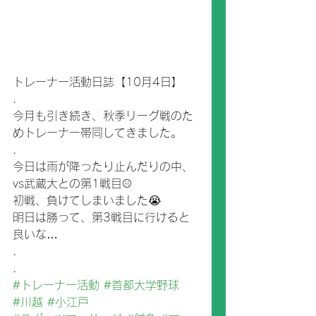
トレーナー活動日誌【10月4日】
.
今月も引き続き、秋季リーグ戦のた
めトレーナー帯同してきました。
.
今日は雨が降ったり止んだりの中、
vs武蔵大との第1戦目⚾️
初戦、負けてしまいました😭
明日は勝って、第3戦目に行けると
良いな…
.
.
#トレーナー活動
#首都大学野球
#川越
#小江戸