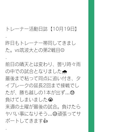
トレーナー活動日誌【10月19日】
.
昨日もトレーナー帯同してきまし
た。vs筑波大との第2戦目⚾️
.
前日の晴天とは変わり、曇り時々雨
の中での試合となりました🌧
最後まで粘って同点に追い付き、タ
イブレークの延長2回まで接戦でし
たが、勝ち越しの1本が出ず…😓
負けてしまいました😭
来週の土曜が最後の試合。負けたら
ヤバい事になりそう…😥頑張ってサ
ポートしてきます👍
.