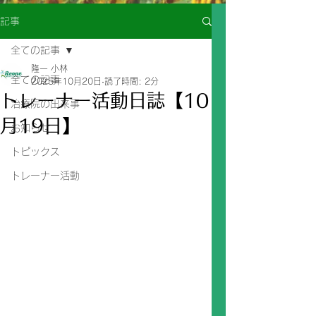
記事
全ての記事
隆一 小林
全ての記事
2025年10月20日
読了時間: 2分
トレーナー活動日誌【10
治療院の出来事
月19日】
お知らせ
トピックス
トレーナー活動