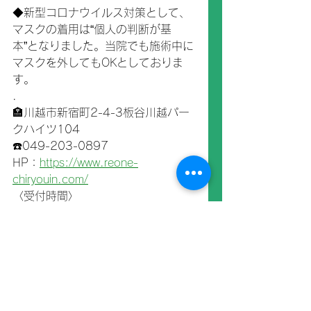
◆新型コロナウイルス対策として、
マスクの着用は“個人の判断が基
本”となりました。当院でも施術中に
マスクを外してもOKとしておりま
す。
.
🏣川越市新宿町2-4-3板谷川越パー
クハイツ104
☎️049-203-0897
HP：
https://www.reone-
chiryouin.com/
〈受付時間〉
10時～20時(土・日・祝日も営業)
定休：火曜(臨時休診あり)
トレーナー活動