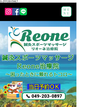
G-ZFP2BV5MLT
ME
NU
鍼灸スポーツマッサージ
Reone治療院
～困ったと
きに頼れるトコロ～
​ 当日予約ＯＫ
📞 049-203-0897