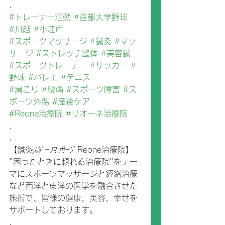
.
#トレーナー活動
#首都大学野球
#川越
#小江戸
#スポーツマッサージ
#鍼灸
#マッ
サージ
#ストレッチ整体
#美容鍼
#スポーツトレーナー
#サッカー
#
野球
#バレエ
#テニス
#肩こり
#腰痛
#スポーツ障害
#ス
ポーツ外傷
#産後ケア
#Reone治療院
#リオーネ治療院
.
.
【鍼灸ｽﾎﾟｰﾂﾏｯｻｰｼﾞReone治療院】
"困ったときに頼れる治療院"をテー
マにスポーツマッサージと経絡治療
など西洋と東洋の医学を融合させた
施術で、皆様の健康、美容、幸せを
サポートしております。
.