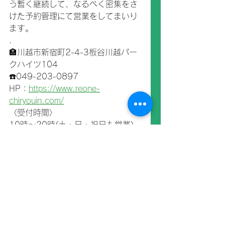
う暫く継続して、なるべく密集をさ
けた予約管理にて営業をしてまいり
ます。
.
🏣川越市新宿町2-4-3板谷川越パー
クハイツ104
☎️049-203-0897
HP：
https://www.reone-
chiryouin.com/
〈受付時間〉
10時～20時(土・日・祝日も営業)
定休：火曜(臨時休診あり)
トレーナー活動
すべて表示
最新記事