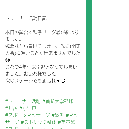
.
トレーナー活動日記
.
本日の試合で秋季リーグ戦が終わり
ました。
残念ながら負けてしまい、先に(関東
大会)に進むことが出来ませんでした
😢
これで4年生は引退となってしまい
ました。お疲れ様でした！
次のステージでも頑張れ👊😆
.
.
#トレーナー活動
#首都大学野球
#川越
#小江戸
#スポーツマッサージ
#鍼灸
#マッ
サージ
#ストレッチ整体
#美容鍼