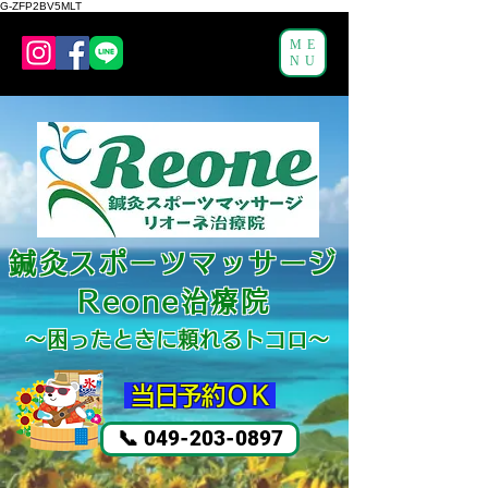
G-ZFP2BV5MLT
ME
NU
鍼灸スポーツマッサージ
Reone治療院
～困ったと
きに頼れるトコロ～
​ 当日予約ＯＫ
📞 049-203-0897