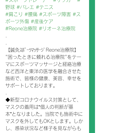
#スポーツトレーナー
#サッカー
#
野球
#バレエ
#テニス
#肩こり
#腰痛
#スポーツ障害
#ス
ポーツ外傷
#産後ケア
#Reone治療院
#リオーネ治療院
.
.
【鍼灸ｽﾎﾟｰﾂﾏｯｻｰｼﾞReone治療院】
"困ったときに頼れる治療院"をテー
マにスポーツマッサージと経絡治療
など西洋と東洋の医学を融合させた
施術で、皆様の健康、美容、幸せを
サポートしております。
.
◆新型コロナウイルス対策として、
マスクの着用は“個人の判断が基
本”となりました。当院でも施術中に
マスクを外してもOKとします。しか
し、感染状況など様子を見ながらも